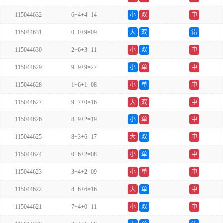
115044632
6+4+4=14
小
双
中
115044631
0+0+9=09
大
双
错
115044630
2+6+3=11
小
双
中
115044629
9+9+9=27
小
单
中
115044628
1+6+1=08
小
单
中
115044627
9+7+0=16
大
双
中
115044626
8+9+2=19
小
单
中
115044625
8+3+6=17
大
双
中
115044624
0+6+2=08
小
单
中
115044623
3+4+2=09
小
单
中
115044622
4+6+6=16
大
单
中
115044621
7+4+0=11
小
双
中