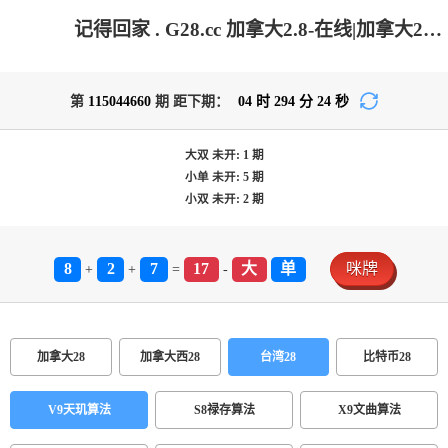
记得回家 . G28.cc 加拿大2.8-在线|加拿大2.8结果分析|加拿大2.8 PC查询结果预测|加拿大pc2.8预测-在线预测|加拿大2.8走势咪牌预测_专注研究2.8_加拿大PC在线走势_官方数据!
第
115044660
期 距下期：
04
时
294
分
24
秒
大双
未开:
1
期
小单
未开:
5
期
小双
未开:
2
期
8
2
7
17
大
单
咪牌
+
+
=
-
加拿大28
加拿大西28
台湾28
比特币28
V9天玑算法
S8禄存算法
X9文曲算法