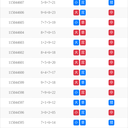
115044607
5+9+7=21
小
双
错
115044606
9+6+8=23
大
双
中
115044605
7+7+5=19
小
单
中
115044604
8+7+0=15
大
单
中
115044603
1+2+9=12
大
双
中
115044602
8+4+6=18
大
双
中
115044601
7+5+8=20
大
双
中
115044600
6+4+7=17
大
双
中
115044599
9+7+2=18
大
单
中
115044598
7+9+6=22
小
双
中
115044597
2+1+9=12
大
单
错
115044596
3+0+2=05
小
双
中
115044595
7+1+6=14
小
单
错