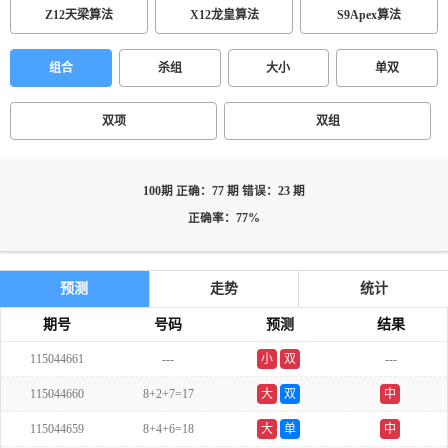
Z12天梁算法
X12龙皇算法
S9Apex算法
组合
杀组
大小
单双
双项
双组
100期 正确：77 期 错误：23 期
正确率：77%
预测
走势
统计
期号
号码
预测
结果
115044661
---
小
双
---
115044660
8+2+7=17
大
双
中
115044659
8+4+6=18
大
单
中