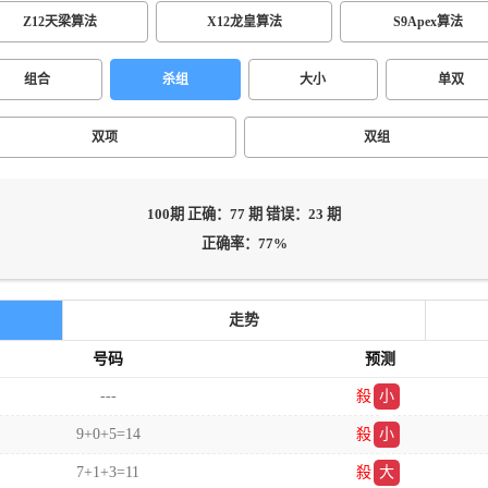
Z12天梁算法
X12龙皇算法
S9Apex算法
组合
杀组
大小
单双
双项
双组
100期 正确：77 期 错误：23 期
正确率：77%
走势
号码
预测
---
殺
小
双
9+0+5=14
殺
小
单
7+1+3=11
殺
大