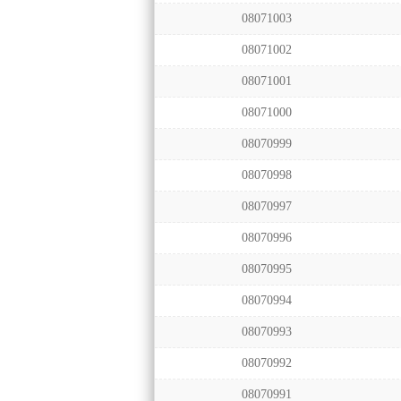
08071003
08071002
08071001
08071000
08070999
08070998
08070997
08070996
08070995
08070994
08070993
08070992
08070991