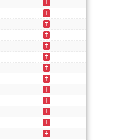
中
中
中
中
中
中
中
中
中
中
中
中
中