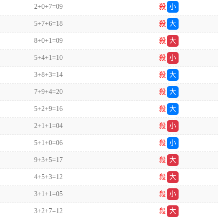
双
2+0+7=09
殺
小
单
5+7+6=18
殺
大
双
8+0+1=09
殺
大
单
5+4+1=10
殺
小
单
3+8+3=14
殺
大
双
7+9+4=20
殺
大
双
5+2+9=16
殺
大
双
2+1+1=04
殺
小
单
5+1+0=06
殺
小
双
9+3+5=17
殺
大
双
4+5+3=12
殺
大
双
3+1+1=05
殺
小
双
3+2+7=12
殺
大