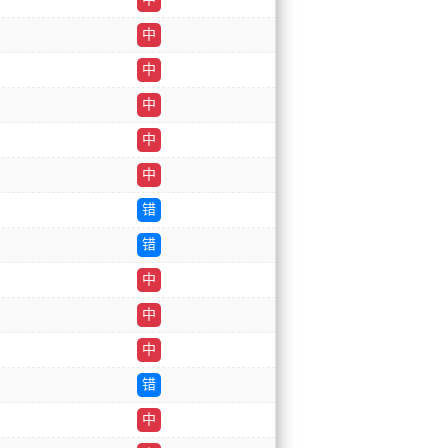
中
中
中
中
中
错
错
中
中
中
错
中