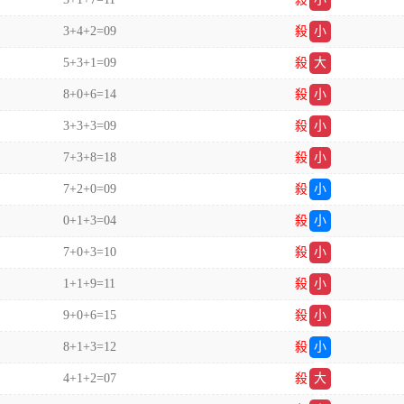
双
3+4+2=09
殺
小
双
5+3+1=09
殺
大
双
8+0+6=14
殺
小
单
3+3+3=09
殺
小
双
7+3+8=18
殺
小
双
7+2+0=09
殺
小
单
0+1+3=04
殺
小
双
7+0+3=10
殺
小
单
1+1+9=11
殺
小
双
9+0+6=15
殺
小
双
8+1+3=12
殺
小
双
4+1+2=07
殺
大
单