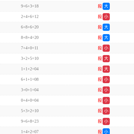
单
9+6+3=18
殺
大
双
2+4+6=12
殺
小
单
6+8+6=20
殺
大
双
8+8+4=20
殺
大
双
7+4+0=11
殺
小
双
3+2+5=10
殺
大
双
1+1+2=04
殺
大
单
6+1+1=08
殺
小
单
3+0+1=04
殺
小
单
0+4+0=04
殺
小
单
5+3+2=10
殺
小
单
9+6+8=23
殺
小
单
1+4+2=07
殺
小