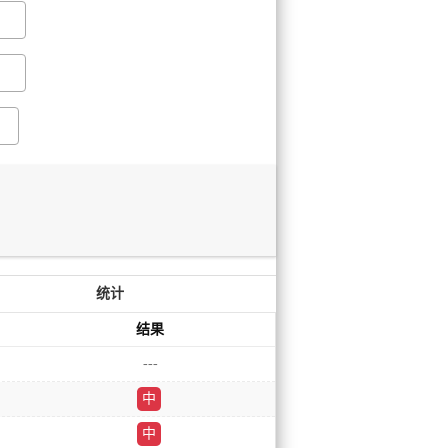
统计
结果
---
中
中