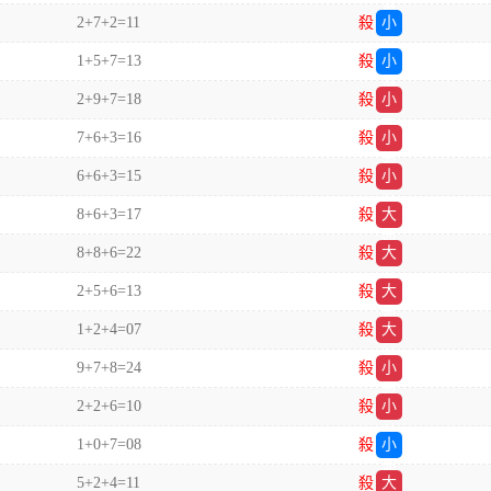
单
2+7+2=11
殺
小
单
1+5+7=13
殺
小
单
2+9+7=18
殺
小
双
7+6+3=16
殺
小
双
6+6+3=15
殺
小
单
8+6+3=17
殺
大
双
8+8+6=22
殺
大
单
2+5+6=13
殺
大
双
1+2+4=07
殺
大
单
9+7+8=24
殺
小
双
2+2+6=10
殺
小
单
1+0+7=08
殺
小
双
5+2+4=11
殺
大