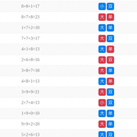
8+8+1=17
小
双
8+7+8=23
大
单
1+7+2=10
大
单
7+7+3=17
大
双
4+1+8=13
大
单
2+6+8=16
大
双
3+8+7=18
大
单
4+8+1=13
大
单
3+9+9=21
大
双
2+7+4=13
小
双
1+9+0=10
大
单
9+9+2=20
大
单
5+2+6=13
大
双