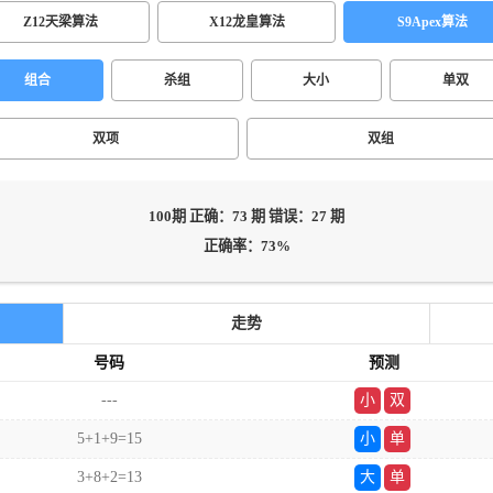
Z12天梁算法
X12龙皇算法
S9Apex算法
组合
杀组
大小
单双
双项
双组
100期 正确：73 期 错误：27 期
正确率：73%
走势
号码
预测
---
小
双
5+1+9=15
小
单
3+8+2=13
大
单