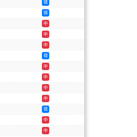
错
错
中
中
中
错
中
中
中
中
错
中
中