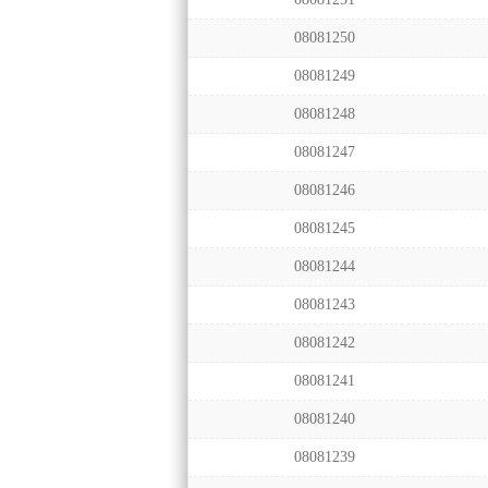
08081250
08081249
08081248
08081247
08081246
08081245
08081244
08081243
08081242
08081241
08081240
08081239