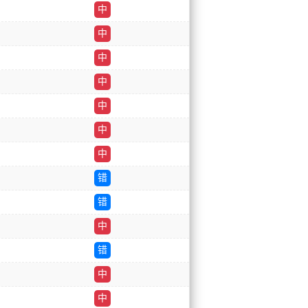
中
中
中
中
中
中
中
错
错
中
错
中
中