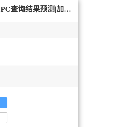
记得回家 . G28.cc 加拿大2.8-在线|加拿大2.8结果分析|加拿大2.8 PC查询结果预测|加拿大pc2.8预测-在线预测|加拿大2.8走势咪牌预测_专注研究2.8_加拿大PC在线走势_官方数据!