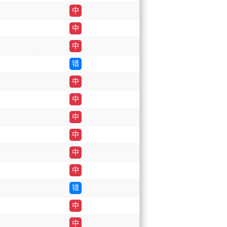
中
中
中
错
中
中
中
中
中
中
错
中
中