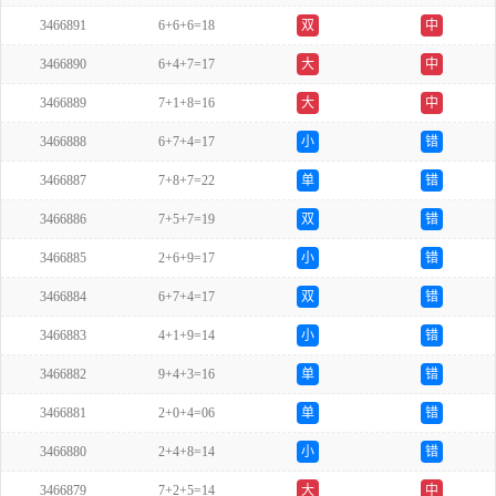
3466891
6+6+6=18
双
中
3466890
6+4+7=17
大
中
3466889
7+1+8=16
大
中
3466888
6+7+4=17
小
错
3466887
7+8+7=22
单
错
3466886
7+5+7=19
双
错
3466885
2+6+9=17
小
错
3466884
6+7+4=17
双
错
3466883
4+1+9=14
小
错
3466882
9+4+3=16
单
错
3466881
2+0+4=06
单
错
3466880
2+4+8=14
小
错
3466879
7+2+5=14
大
中