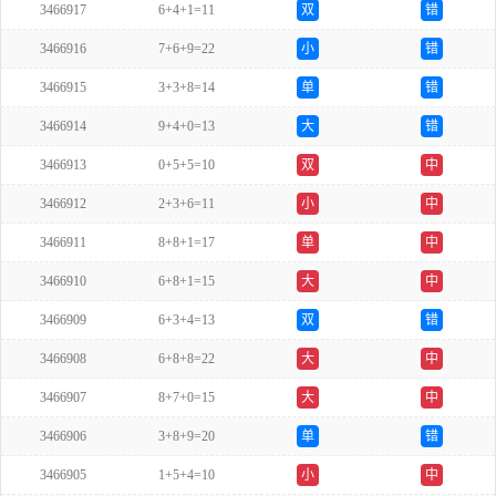
3466917
6+4+1=11
双
错
3466916
7+6+9=22
小
错
3466915
3+3+8=14
单
错
3466914
9+4+0=13
大
错
3466913
0+5+5=10
双
中
3466912
2+3+6=11
小
中
3466911
8+8+1=17
单
中
3466910
6+8+1=15
大
中
3466909
6+3+4=13
双
错
3466908
6+8+8=22
大
中
3466907
8+7+0=15
大
中
3466906
3+8+9=20
单
错
3466905
1+5+4=10
小
中