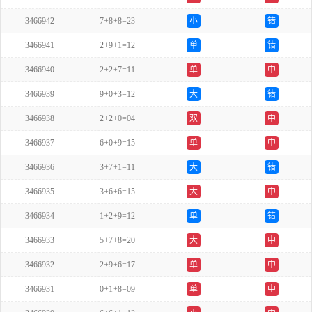
3466942
7+8+8=23
小
错
3466941
2+9+1=12
单
错
3466940
2+2+7=11
单
中
3466939
9+0+3=12
大
错
3466938
2+2+0=04
双
中
3466937
6+0+9=15
单
中
3466936
3+7+1=11
大
错
3466935
3+6+6=15
大
中
3466934
1+2+9=12
单
错
3466933
5+7+8=20
大
中
3466932
2+9+6=17
单
中
3466931
0+1+8=09
单
中