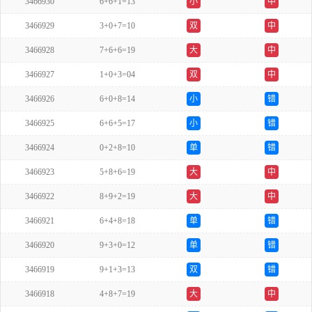
3466930
6+6+1=13
小
中
3466929
3+0+7=10
双
中
3466928
7+6+6=19
大
中
3466927
1+0+3=04
双
中
3466926
6+0+8=14
小
错
3466925
6+6+5=17
小
错
3466924
0+2+8=10
单
错
3466923
5+8+6=19
大
中
3466922
8+9+2=19
大
中
3466921
6+4+8=18
单
错
3466920
9+3+0=12
单
错
3466919
9+1+3=13
双
错
3466918
4+8+7=19
大
中