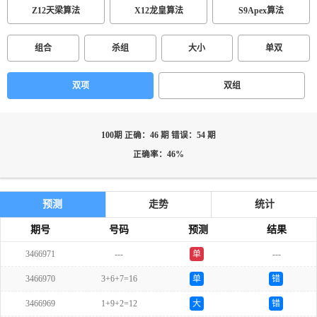
Z12天梁算法
X12龙皇算法
S9Apex算法
组合
杀组
大小
单双
双项
双组
100期 正确：46 期 错误：54 期
正确率：46%
预测
走势
统计
期号
号码
预测
结果
3466971
---
单
---
3466970
3+6+7=16
单
错
3466969
1+9+2=12
大
错