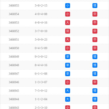
3466955
5+8+2=15
小
错
3466954
4+0+4=08
小
中
3466953
4+8+4=16
大
中
3466952
3+7+0=10
双
中
3466951
5+9+9=23
大
中
3466950
0+4+5=09
小
中
3466949
9+3+0=12
单
错
3466948
8+4+4=16
单
错
3466947
6+1+1=08
单
错
3466946
1+3+3=07
小
中
3466945
7+5+0=12
大
错
3466944
1+1+2=04
大
错
3466943
2+5+3=10
小
中