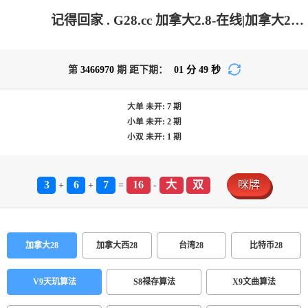
记得回家 . G28.cc 加拿大2.8-在线|加拿大2.8结果分析|加拿大2.8 PC查询结果预测|加拿大pc2.8预测-在线预测|加拿大2.8走势咪牌预测_专注研究2.8_加拿大PC在线走势_官方数据!
第
3466970
期 距下期：
01
分
49
秒
大单
未开:
7
期
小单
未开:
2
期
小双
未开:
1
期
3
6
7
16
大
双
咪牌
+
+
=
-
加拿大28
加拿大西28
台湾28
比特币28
V9天玑算法
S8禄存算法
X9文曲算法