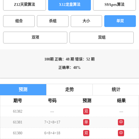
Z12天梁算法
X12龙皇算法
S9Apex算法
组合
杀组
大小
单双
双项
双组
100期 正确：48 期 错误：52 期
正确率：48%
预测
走势
统计
期号
号码
预测
结果
61382
---
双
---
61381
7+2+8=17
单
中
61380
6+8+4=18
双
中