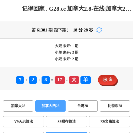
记得回家 . G28.cc 加拿大2.8-在线|加拿大2.8结果分析|加拿大2.8 PC查询结果预测|加拿大pc2.8预测-在线预测|加拿大2.8走势咪牌预测_专注研究2.8_加拿大PC在线走势_官方数据!
第
61381
期 距下期：
18
分
28
秒
大双
未开:
1
期
小单
未开:
3
期
小双
未开:
2
期
7
2
8
17
大
单
咪牌
+
+
=
-
加拿大28
加拿大西28
台湾28
比特币28
V9天玑算法
S8禄存算法
X9文曲算法