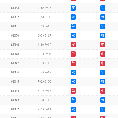
61353
9+8+8=25
双
错
61352
0+5+0=05
双
错
61351
3+7+8=18
单
错
61350
9+3+5=17
双
错
61349
4+0+6=10
双
中
61348
2+1+0=03
单
中
61347
5+1+7=13
单
中
61346
8+4+7=19
双
错
61345
7+2+0=09
双
错
61344
6+1+8=15
单
中
61343
0+3+9=12
单
错
61342
7+1+3=11
双
错