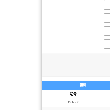
预测
期号
3466558