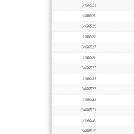
3466531
3466530
3466529
3466528
3466527
3466526
3466525
3466524
3466523
3466522
3466521
3466520
3466519