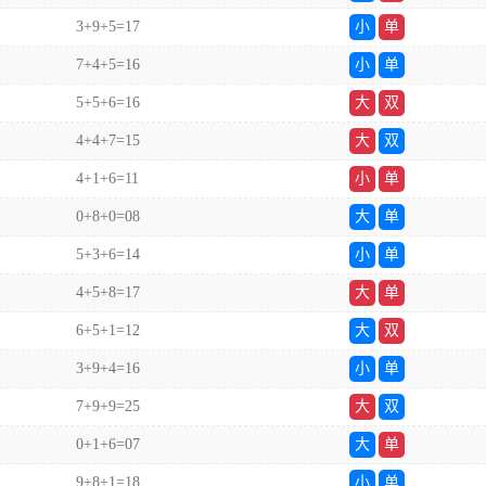
3+9+5=17
小
单
7+4+5=16
小
单
5+5+6=16
大
双
4+4+7=15
大
双
4+1+6=11
小
单
0+8+0=08
大
单
5+3+6=14
小
单
4+5+8=17
大
单
6+5+1=12
大
双
3+9+4=16
小
单
7+9+9=25
大
双
0+1+6=07
大
单
9+8+1=18
小
单