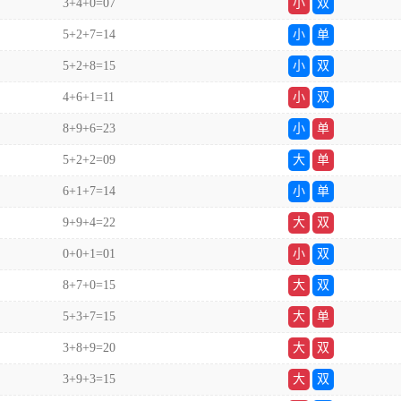
3+4+0=07
小
双
5+2+7=14
小
单
5+2+8=15
小
双
4+6+1=11
小
双
8+9+6=23
小
单
5+2+2=09
大
单
6+1+7=14
小
单
9+9+4=22
大
双
0+0+1=01
小
双
8+7+0=15
大
双
5+3+7=15
大
单
3+8+9=20
大
双
3+9+3=15
大
双