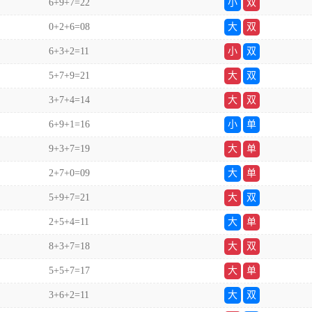
6+9+7=22
小
双
0+2+6=08
大
双
6+3+2=11
小
双
5+7+9=21
大
双
3+7+4=14
大
双
6+9+1=16
小
单
9+3+7=19
大
单
2+7+0=09
大
单
5+9+7=21
大
双
2+5+4=11
大
单
8+3+7=18
大
双
5+5+7=17
大
单
3+6+2=11
大
双