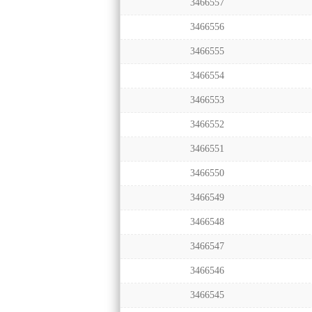
3466557
3466556
3466555
3466554
3466553
3466552
3466551
3466550
3466549
3466548
3466547
3466546
3466545