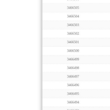
3466505
3466504
3466503
3466502
3466501
3466500
3466499
3466498
3466497
3466496
3466495
3466494