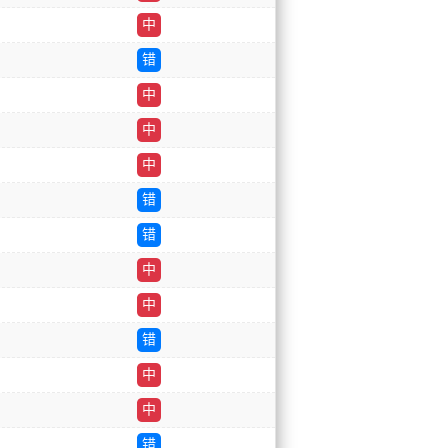
中
错
中
中
中
错
错
中
中
错
中
中
错